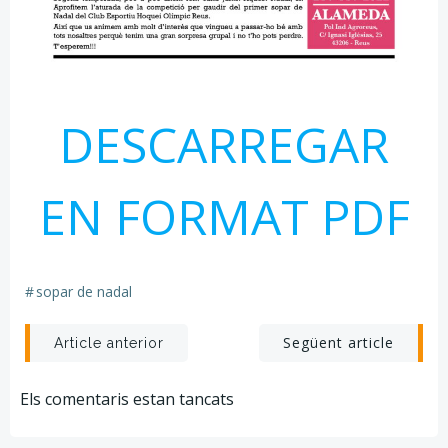
DESCARREGAR
EN FORMAT PDF
#
sopar de nadal
Post
Post
Següent article
Article anterior
navigation
navigation
Els comentaris estan tancats